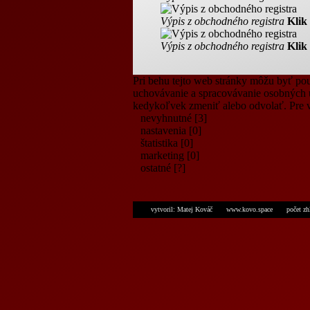
Výpis z obchodného registra
Klik
Výpis z obchodného registra
Klik
Pri behu tejto web stránky môžu byť pou
uchovávanie a spracovávanie osobných ú
kedykoľvek zmeniť alebo odvolať. Pre via
nevyhnutné [3]
nastavenia [0]
štatistika [0]
marketing [0]
ostatné [?]
vytvoril: Matej Kováč
www.kovo.space
počet zh