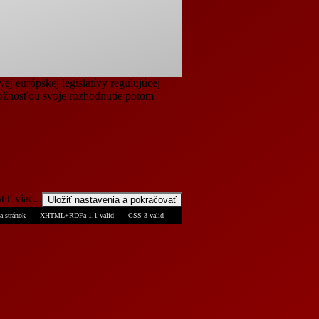
ej európskej legislatívy regulujúcej
možnosťou svoje rozhodnutie potom
tiť viac...
a stránok
XHTML+RDFa 1.1 valid
CSS 3 valid