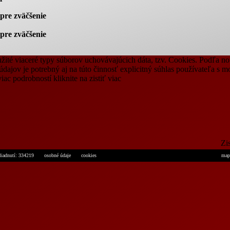
 pre zväčšenie
 pre zväčšenie
žité viaceré typy súborov uchovávajúcich dáta, tzv. Cookies. Podľa nov
dajov je potrebný aj na túto činnosť explicitný súhlas používateľa s 
c podrobností kliknite na zistiť viac
Zis
liadnutí: 334219
osobné údaje
cookies
map