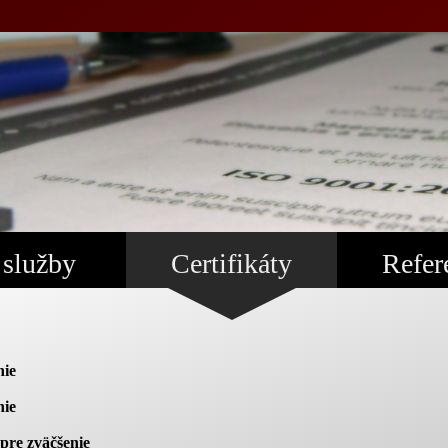
 služby
Certifikáty
Refer
nie
nie
 pre zväčšenie