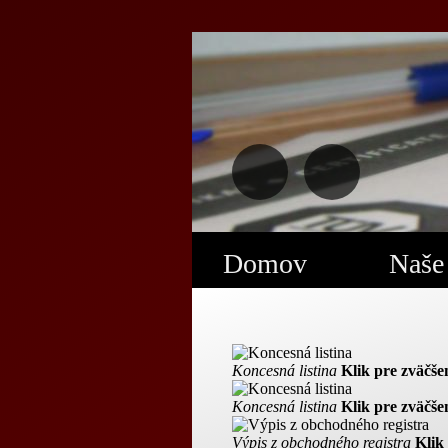
Domov
Naše
Koncesná listina
Klik pre zväčše
Koncesná listina
Klik pre zväčše
Výpis z obchodného registra
Klik